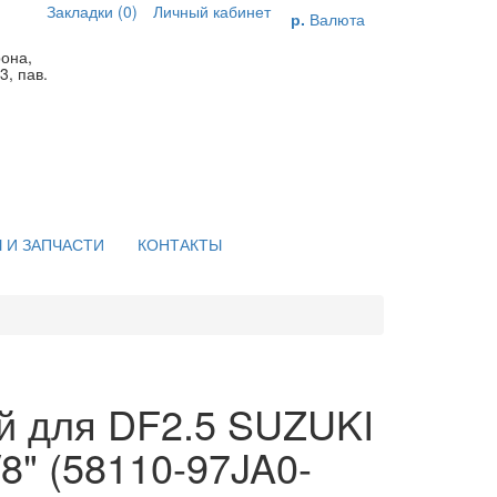
Закладки (0)
Личный кабинет
р.
Валюта
рона,
3, пав.
 И ЗАПЧАСТИ
КОНТАКТЫ
й для DF2.5 SUZUKI
/8" (58110-97JA0-