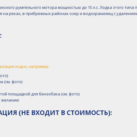
весного румпельного мотора мощностью до 15 л.с. Лодка этого типа 
 на реках, в прибрежных районах озер и водохранилищ с удалением о
:
зация лодки, например:
ото)
 (см. фото)
той площадкой для бензобака (см. фото)
у желанию
ИЯ (НЕ ВХОДИТ В СТОИМОСТЬ):
а