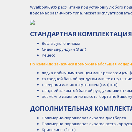
Wyatboat-390У рассчитана под установку любого под
водоёмах различного типа. Может эксплуатироваться
СТАНДАРТНАЯ КОМПЛЕКТАЦИЯ
Весла с уключинами
Сиденья-рундуки (3 шт)
Рецесс
По желанию заказчика возможна небольшая модерни
лодка с обычным транцем или с рецессом (см. ф
со средней банкой-рундуком или ее отсутствием
с леерами или их отсутствием (см. фото)
с задней закрытой банкой рундуком или откры
возможно изменение высоты борта по Вашем
ДОПОЛНИТЕЛЬНАЯ КОМПЛЕКТАЦ
Полимерно-порошковая окраска дно+борта
Полимерно-порошковая окраска всего корпус
Кринолины (2 шт.)