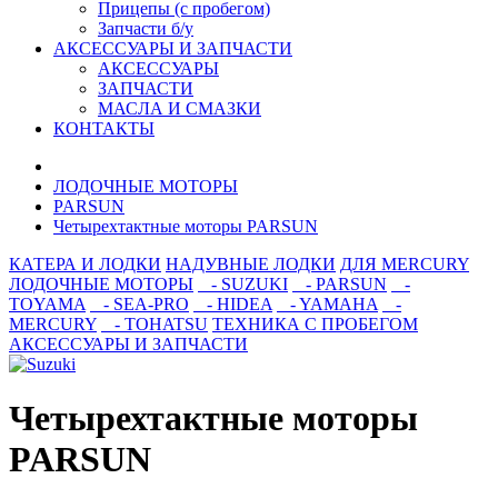
Прицепы (с пробегом)
Запчасти б/у
АКСЕССУАРЫ И ЗАПЧАСТИ
АКСЕССУАРЫ
ЗАПЧАСТИ
МАСЛА И СМАЗКИ
КОНТАКТЫ
ЛОДОЧНЫЕ МОТОРЫ
PARSUN
Четырехтактные моторы PARSUN
КАТЕРА И ЛОДКИ
НАДУВНЫЕ ЛОДКИ
ДЛЯ MERCURY
ЛОДОЧНЫЕ МОТОРЫ
- SUZUKI
- PARSUN
-
TOYAMA
- SEA-PRO
- HIDEA
- YAMAHA
-
MERCURY
- TOHATSU
ТЕХНИКА С ПРОБЕГОМ
АКСЕССУАРЫ И ЗАПЧАСТИ
Четырехтактные моторы
PARSUN