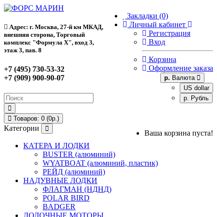
Закладки (0)
Личный кабинет
Адрес: г. Москва, 27-й км МКАД,
Регистрация
внешняя сторона, Торговый
Вход
комплекс "Формула Х", вход 3,
этаж 3, пав. 8
Корзина
Оформление заказа
+7 (495) 730-53-32
+7 (909) 900-90-07
р.
Валюта
US dollar
р. Рубль
Товаров: 0 (0р.)
Категории
Ваша корзина пуста!
КАТЕРА И ЛОДКИ
BUSTER (алюминий)
WYATBOAT (алюминий, пластик)
РЕЙД (алюминий)
НАДУВНЫЕ ЛОДКИ
ФЛАГМАН (НДНД)
POLAR BIRD
BADGER
ЛОДОЧНЫЕ МОТОРЫ