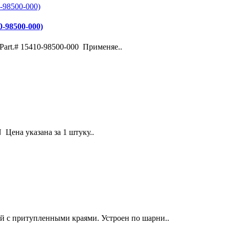
-98500-000)
art.# 15410-98500-000 Применяе..
 Цена указана за 1 штуку..
й с притупленными краями. Устроен по шарни..