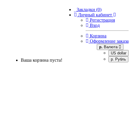
Закладки (0)
Личный кабинет
Регистрация
Вход
Корзина
Оформление заказа
р.
Валюта
US dollar
р. Рубль
Ваша корзина пуста!