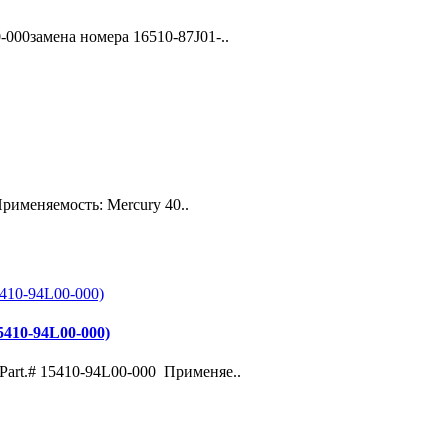
-000замена номера 16510-87J01-..
Применяемость: Mercury 40..
410-94L00-000)
art.# 15410-94L00-000 Применяе..