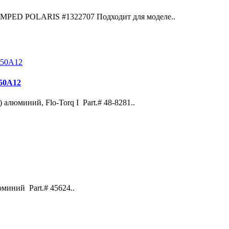
ED POLARIS #1322707 Подходит для моделе..
150A12
люминий, Flo-Torq I Part.# 48-8281..
иний Part.# 45624..