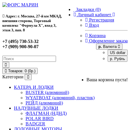
Закладки (0)
Личный кабинет
Адрес: г. Москва, 27-й км МКАД,
Регистрация
внешняя сторона, Торговый
Вход
комплекс "Формула Х", вход 3,
этаж 3, пав. 8
Корзина
Оформление заказа
+7 (495) 730-53-32
+7 (909) 900-90-07
р.
Валюта
US dollar
р. Рубль
Товаров: 0 (0р.)
Категории
Ваша корзина пуста!
КАТЕРА И ЛОДКИ
BUSTER (алюминий)
WYATBOAT (алюминий, пластик)
РЕЙД (алюминий)
НАДУВНЫЕ ЛОДКИ
ФЛАГМАН (НДНД)
POLAR BIRD
BADGER
ЛОДОЧНЫЕ МОТОРЫ