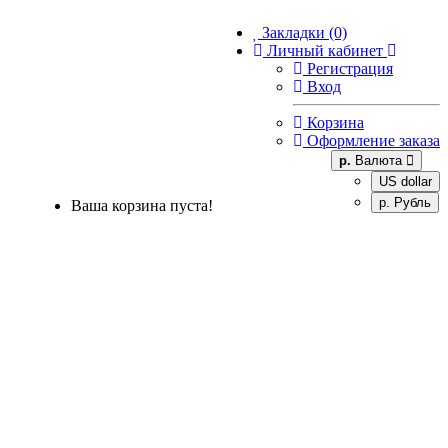
Закладки (0)
Личный кабинет
Регистрация
Вход
Корзина
Оформление заказа
р.
Валюта
US dollar
р. Рубль
Ваша корзина пуста!