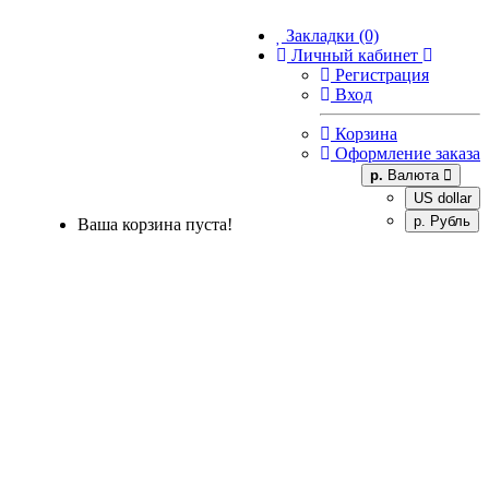
Закладки (0)
Личный кабинет
Регистрация
Вход
Корзина
Оформление заказа
р.
Валюта
US dollar
р. Рубль
Ваша корзина пуста!