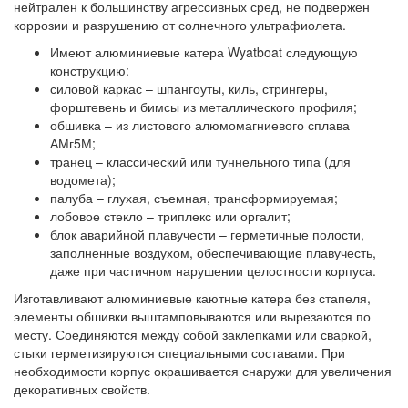
нейтрален к большинству агрессивных сред, не подвержен
коррозии и разрушению от солнечного ультрафиолета.
Имеют алюминиевые катера Wyatboat следующую
конструкцию:
силовой каркас – шпангоуты, киль, стрингеры,
форштевень и бимсы из металлического профиля;
обшивка – из листового алюмомагниевого сплава
АМг5М;
транец – классический или туннельного типа (для
водомета);
палуба – глухая, съемная, трансформируемая;
лобовое стекло – триплекс или оргалит;
блок аварийной плавучести – герметичные полости,
заполненные воздухом, обеспечивающие плавучесть,
даже при частичном нарушении целостности корпуса.
Изготавливают алюминиевые каютные катера без стапеля,
элементы обшивки выштамповываются или вырезаются по
месту. Соединяются между собой заклепками или сваркой,
стыки герметизируются специальными составами. При
необходимости корпус окрашивается снаружи для увеличения
декоративных свойств.