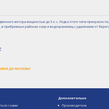
двесного мотора мощностью до 5 л. с. Лодка этого типа прекрасно п
, в прибрежных районах озер и водохранилищ с удалением от берега
:
АВКИ ДО МОСКВЫ!
Дополнительно
ться с нами
Производители