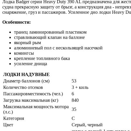
Лодка Badger серии Heavy Duty 390 AL предназначена для жес
судна прекрасную защиту от брызг, а конструкция дна - непре
снаряжение, груз и пассажиров. Усиленное дно лодки Heavy Du
Особенности:
транец ламинированный пластиком
стравливающий клапан на баллоне
якорный рым
алюминиевый пол с нескользящей насечкой
комингсы
крепление топливного бака
усиление днища
ЛОДКИ НАДУВНЫЕ
Диаметр баллонов (см)
53
Количество отсеков
3 + киль
Пассажировместимость (чел.)
6
Загрузка максимальная (кг)
840
Максимальная мощность мотора
35
(л.с.)
Категория
С
Цвет
Серый, черный