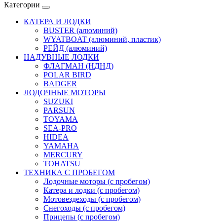
Категории
КАТЕРА И ЛОДКИ
BUSTER (алюминий)
WYATBOAT (алюминий, пластик)
РЕЙД (алюминий)
НАДУВНЫЕ ЛОДКИ
ФЛАГМАН (НДНД)
POLAR BIRD
BADGER
ЛОДОЧНЫЕ МОТОРЫ
SUZUKI
PARSUN
TOYAMA
SEA-PRO
HIDEA
YAMAHA
MERCURY
TOHATSU
ТЕХНИКА С ПРОБЕГОМ
Лодочные моторы (с пробегом)
Катера и лодки (с пробегом)
Мотовездеходы (с пробегом)
Снегоходы (с пробегом)
Прицепы (с пробегом)