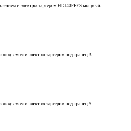
авлением и электростартером.HDJ40FFES мощный..
оподъемом и электростартером под транец 3..
оподъемом и электростартером под транец 5..