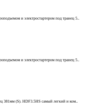
оподъемом и электростартером под транец 5..
оподъемом и электростартером под транец 5..
ец 381мм (S). HDF3.5HS самый легкий и ком..