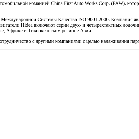
томобильной команией China First Auto Works Corp. (FAW), кот
Международной Системы Качества ISO 9001:2000. Компания явля
Двигатели Hidea включают серии двух- и четырехтактных лодоч
пе, Африке и Тихоокеанском регионе Азии.
сотрудничество с другими компаниями с целью налаживания пар