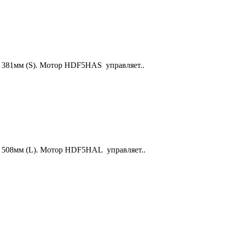
ц 381мм (S). Мотор HDF5HAS управляет..
ц 508мм (L). Мотор HDF5HAL управляет..