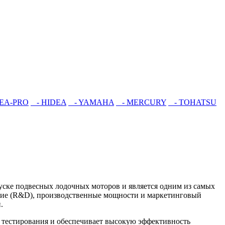
EA-PRO
- HIDEA
- YAMAHA
- MERCURY
- TOHATSU
пуске подвесных лодочных моторов и является одним из самых
ение (R&D), производственные мощности и маркетинговый
.
 тестирования и обеспечивает высокую эффективность