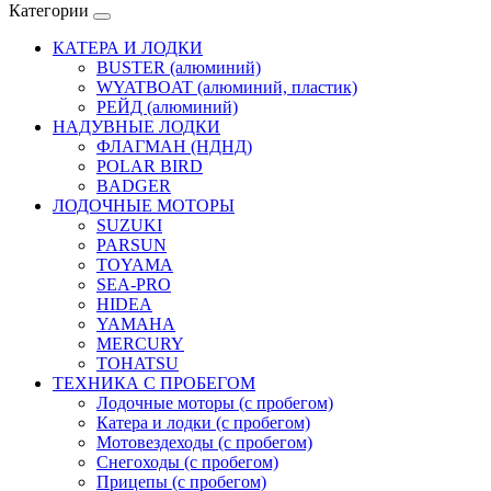
Категории
КАТЕРА И ЛОДКИ
BUSTER (алюминий)
WYATBOAT (алюминий, пластик)
РЕЙД (алюминий)
НАДУВНЫЕ ЛОДКИ
ФЛАГМАН (НДНД)
POLAR BIRD
BADGER
ЛОДОЧНЫЕ МОТОРЫ
SUZUKI
PARSUN
TOYAMA
SEA-PRO
HIDEA
YAMAHA
MERCURY
TOHATSU
ТЕХНИКА С ПРОБЕГОМ
Лодочные моторы (с пробегом)
Катера и лодки (с пробегом)
Мотовездеходы (с пробегом)
Снегоходы (с пробегом)
Прицепы (с пробегом)