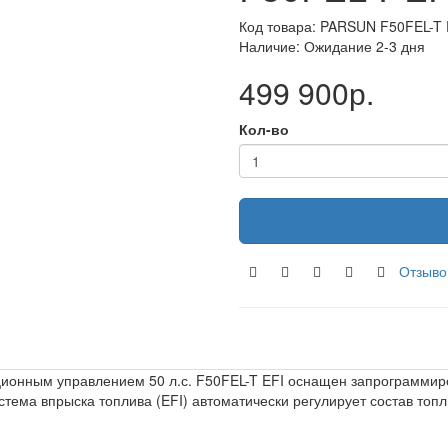
Код товара: PARSUN F50FEL-T 
Наличие: Ожидание 2-3 дня
499 900р.
Кол-во
Отзыво
ционным управлением 50 л.с. F50FEL-T EFI оснащен запрограммир
ема впрыска топлива (EFI) автоматически регулирует состав топл