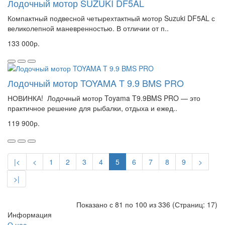
Лодочный мотор SUZUKI DF5AL
Компактный подвесной четырехтактный мотор Suzuki DF5AL с
великолепной маневренностью. В отличии от п..
133 000р.
Лодочный мотор TOYAMA T 9.9 BMS PRO
НОВИНКА! Лодочный мотор Toyama T9.9BMS PRO — это
практичное решение для рыбалки, отдыха и ежед..
119 900р.
|<
<
1
2
3
4
5
6
7
8
9
>
>|
Показано с 81 по 100 из 336 (Страниц: 17)
Информация
О нас