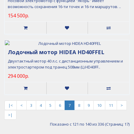
Носовой электромотор с функцией "Якорь" имеет
возможность сохранения 16-ти точек и 16-ти маршрутов. ..
154 500р.
Лодочный мотор HIDEA HD40FFEL
Двухтактный мотор 40 л.с. с дистанционным управлением и
электростартером под транец 508мм (L).HD40FF..
294 000р.
|<
<
3
4
5
6
7
8
9
10
11
>
>|
Показано с 121 по 140 из 336 (Страниц: 17)