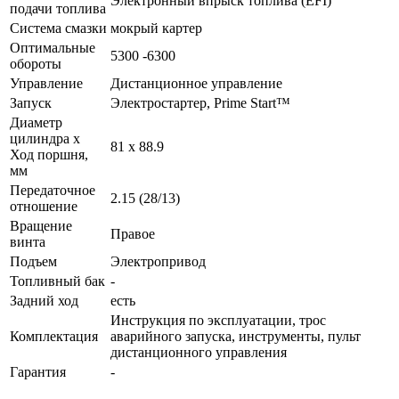
Электронный впрыск топлива (EFI)
подачи топлива
Система смазки
мокрый картер
Оптимальные
5300 -6300
обороты
Управление
Дистанционное управление
Запуск
Электростартер, Prime Start™
Диаметр
цилиндра х
81 х 88.9
Ход поршня,
мм
Передаточное
2.15 (28/13)
отношение
Вращение
Правое
винта
Подъем
Электропривод
Топливный бак
-
Задний ход
есть
Инструкция по эксплуатации, трос
Комплектация
аварийного запуска, инструменты, пульт
дистанционного управления
Гарантия
-