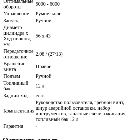
Оптимальные
5000 - 6000
обороты
Управление
Румпельное
Запуск
Ручной
Диаметр
цилиндра х
56 х 43
Ход поршня,
мм
Передаточное
2.08 / (27/13)
отношение
Вращение
Правое
винта
Подъем
Ручной
Топливный
12 л
бак
Задний ход
есть
Руководство пользователя, гребной винт,
шнур аварийной остановки, набор
Комплектация
инструментов, запасные свечи зажигания,
топливный бак 12 л
Гарантия
-