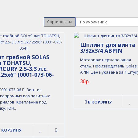
Сортировать:
Шплинт для винта
3/32х3/4 ABPIN
т гребной SOLAS
Материал: нержавеющая
я TOHATSU,
сталь. Производитель: Solas.
CURY 2.5-3.3 л.с.
APIN Цена указана за 1 штуку
.25x6" (0001-073-06-
30р.
0001-073-06-P. Винт из
копрочных композитных
риалов. Крепление под
В КОРЗИНУ
ку.TOH..
В КОРЗИНУ