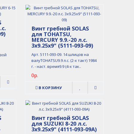
S
.с.
Винт гребной SOLAS
09)
для TOHATSU,
MERCURY 9.9.-20 л.с.
3x9.25x9" (5111-093-09)
й
Арт. 5111-093-09. 14 шлицов на
вой
валуTOHATSU9.9 л.с. (2-х такт) 1984
г. - наст. время9.9 (4-х так..
0р.
В КОРЗИНУ
S
Винт гребной SOLAS
для SUZUKI 8-20 л.с.
-
3x9.25x9" (4111-093-09A)