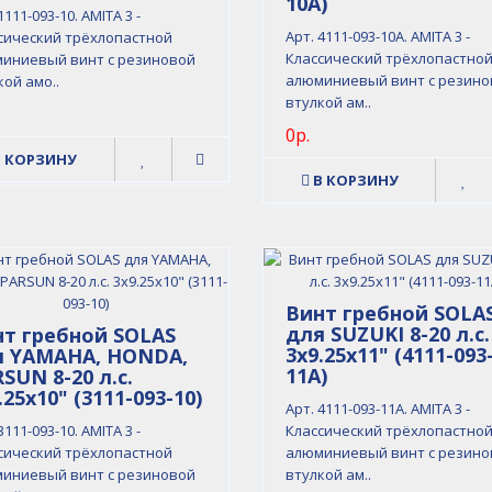
10A)
1111-093-10. AMITA 3 -
Арт. 4111-093-10A. AMITA 3 -
сический трёхлопастной
Классический трёхлопастно
иниевый винт с резиновой
алюминиевый винт с резино
кой амо..
втулкой ам..
0р.
В КОРЗИНУ
В КОРЗИНУ
Винт гребной SOLA
для SUZUKI 8-20 л.с.
т гребной SOLAS
3x9.25x11" (4111-093
я YAMAHA, HONDA,
11A)
SUN 8-20 л.с.
.25x10" (3111-093-10)
Арт. 4111-093-11A. AMITA 3 -
3111-093-10. AMITA 3 -
Классический трёхлопастно
сический трёхлопастной
алюминиевый винт с резино
иниевый винт с резиновой
втулкой ам..