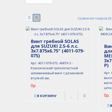
Сравнение товаров (0)
Винт гребной SOLAS
для SUZUKI 2.5-6 л.с.
Вин
3x7.875x6.75" (4011-079-
дл
07S)
MER
3x7
Арт. 4011-079-07S. AMITA 3 -
P)
Классический трёхлопастной
Арт. 
алюминиевый винт с резиновой
высо
втулкой ам..
мате
0р.
шпон
0р.
В КОРЗИНУ