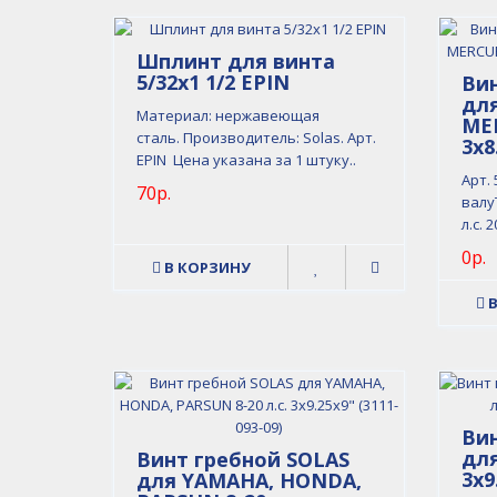
Шплинт для винта
5/32х1 1/2 EPIN
Вин
дл
Материал: нержавеющая
MER
сталь. Производитель: Solas. Арт.
3x8
EPIN Цена указана за 1 штуку..
Арт. 
70р.
валуT
л.с. 
0р.
В КОРЗИНУ
Вин
для
Винт гребной SOLAS
3x9
для YAMAHA, HONDA,