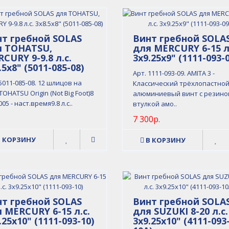
т гребной SOLAS
Винт гребной SOLA
я TOHATSU,
для MERCURY 6-15 л
CURY 9-9.8 л.с.
3x9.25x9" (1111-093-
.5x8" (5011-085-08)
Арт. 1111-093-09. AMITA 3 -
5011-085-08. 12 шлицов на
Классический трёхлопастно
OHATSU Origin (Not Big Foot)8
алюминиевый винт с резино
2005 - наст.время9.8 л.с..
втулкой амо..
7 300р.
В КОРЗИНУ
В КОРЗИНУ
т гребной SOLAS
Винт гребной SOLA
 MERCURY 6-15 л.с.
для SUZUKI 8-20 л.с.
.25x10" (1111-093-10)
3x9.25x10" (4111-093