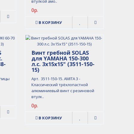
втулкой амо..
0р.
В КОРЗИНУ
S
Винт гребной SOLAS
.
для YAMAHA 150-300
38-
л.с. 3x15x15" (3511-150-
15)
упицы
Арт. 3511-150-15. AMITA 3 -
Классический трёхлопастной
алюминиевый винт с резиновой
втулк..
0р.
В КОРЗИНУ